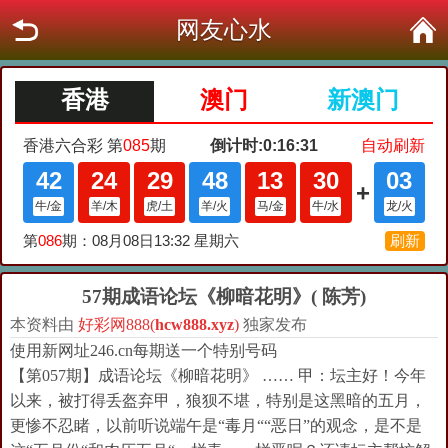
网友心水
57期成语论坛《柳暗花明》( 陈芳)
本资料由
好彩网888(
hcw888.xyz
)
独家发布
使用新网址246.cn每期送一个特别号码
【第057期】成语论坛《柳暗花明》 …… 甲：坛主好！今年
以来，被打得丢盔弃甲，狼狈不堪，特别是这黑暗的五月，
更惨不忍睹，以前听说端午是“毒月““恶日”的观念，是不是