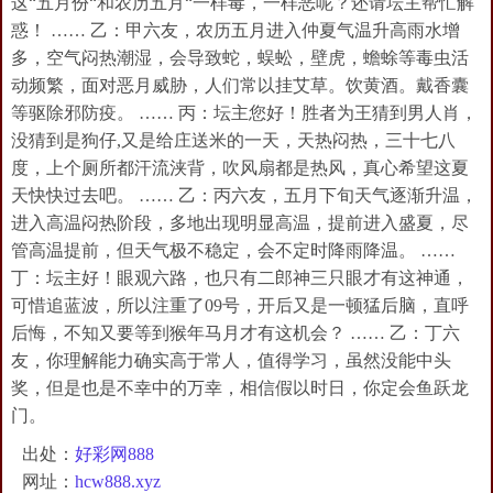
这“五月份“和农历五月“一样毒，一样恶呢？还请坛主帮忙解
惑！ …… 乙：甲六友，农历五月进入仲夏气温升高雨水增
多，空气闷热潮湿，会导致蛇，蜈蚣，壁虎，蟾蜍等毒虫活
动频繁，面对恶月威胁，人们常以挂艾草。饮黄酒。戴香囊
等驱除邪防疫。 …… 丙：坛主您好！胜者为王猜到男人肖，
没猜到是狗仔,又是给庄送米的一天，天热闷热，三十七八
度，上个厕所都汗流浃背，吹风扇都是热风，真心希望这夏
天快快过去吧。 …… 乙：丙六友，五月下旬天气逐渐升温，
进入高温闷热阶段，多地出现明显高温，提前进入盛夏，尽
管高温提前，但天气极不稳定，会不定时降雨降温。 ……
丁：坛主好！眼观六路，也只有二郎神三只眼才有这神通，
可惜追蓝波，所以注重了09号，开后又是一顿猛后脑，直呼
后悔，不知又要等到猴年马月才有这机会？ …… 乙：丁六
友，你理解能力确实高于常人，值得学习，虽然没能中头
奖，但是也是不幸中的万幸，相信假以时日，你定会鱼跃龙
门。
出处：
好彩网888
网址：
hcw888.xyz