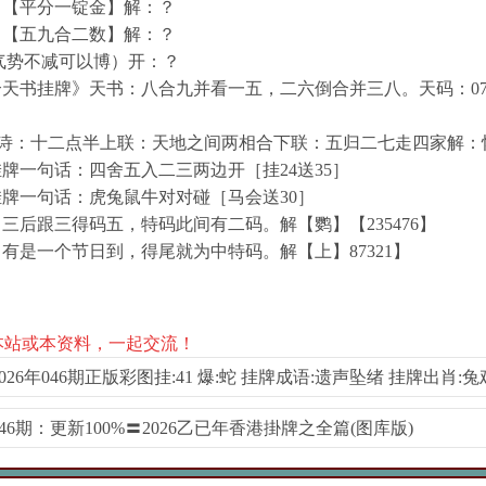
：【平分一锭金】解：？
：【五九合二数】解：？
（气势不减可以博）开：？
合天书挂牌》天书：八合九并看一五，二六倒合并三八。天码：07，1
对联诗：十二点半上联：天地之间两相合下联：五归二七走四家解：怀
挂牌一句话：四舍五入二三两边开［挂24送35］
挂牌一句话：虎兔鼠牛对对碰［马会送30］
：三后跟三得码五，特码此间有二码。解【鹦】【235476】
：有是一个节日到，得尾就为中特码。解【上】87321】
本站或本资料，一起交流！
6期2026年046期正版彩图挂:41 爆:蛇 挂牌成语:遗声坠绪 挂牌出肖
6期046期：更新100%〓2026乙已年香港掛牌之全篇(图库版)