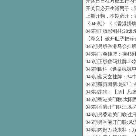
开奖日日柱对应五行丙
开奖日必开生肖丙子：
上期开狗，本期必开：
《046期》《《香港掛
046期正版彩图挂:28
【释义】破开肚子把珍
046期另版香港马会挂牌
046期马会挂牌：挂45射
046期正版数码挂牌:23射
046期四柱《進泉颯颯
046期蓝天玄挂牌：34
046期藏寶圖新:是即自
046期跑狗：【頂】
046期香港关门联:太
046期香港开门联:三
046期另香港关门联:
046期另香港开门联:
046期内部万花来料