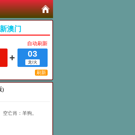
)
。空亡肖：羊狗。