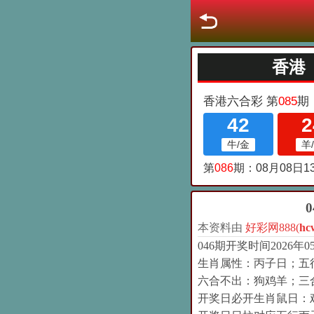
本资料由
好彩网888(
hc
046期开奖时间2026年
生肖属性：丙子日；五
六合不出：狗鸡羊；三
开奖日必开生肖鼠日：