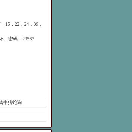
5，22，24，39，
。密码：23567
:兔鸡牛猪蛇狗