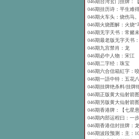
046期台湾玄门挂牌：【
046期挂历诗：平生难
046期火车头：烧伤
046期火烧图解：火烧
046期无字天书：常赌
046期最老版无字天书
046期九宫禁肖：龙
046期必中人物：宋江
046期二字经：珠宝
046期六合信箱紅字：咬實牙
046期一語中特：五花
046期挂牌绝杀料/挂牌
046期正版黄大仙射箭图:3
046期另版黄大仙射箭图:2
046期香港牌：【七星悬
046期内部运程曰：一步
046期香港信封挂牌：
046期波段预测：主：10---